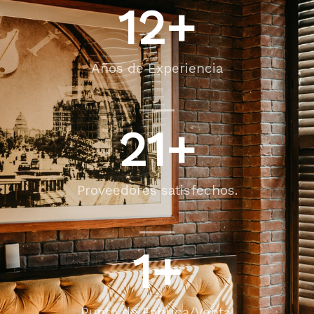
12
+
Años de Experiencia
21
+
Proveedores satisfechos.
1
+
Punto de Fabrica/Venta.